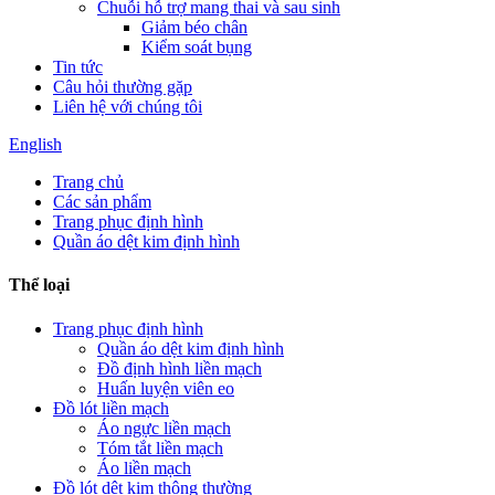
Chuỗi hỗ trợ mang thai và sau sinh
Giảm béo chân
Kiểm soát bụng
Tin tức
Câu hỏi thường gặp
Liên hệ với chúng tôi
English
Trang chủ
Các sản phẩm
Trang phục định hình
Quần áo dệt kim định hình
Thể loại
Trang phục định hình
Quần áo dệt kim định hình
Đồ định hình liền mạch
Huấn luyện viên eo
Đồ lót liền mạch
Áo ngực liền mạch
Tóm tắt liền mạch
Áo liền mạch
Đồ lót dệt kim thông thường