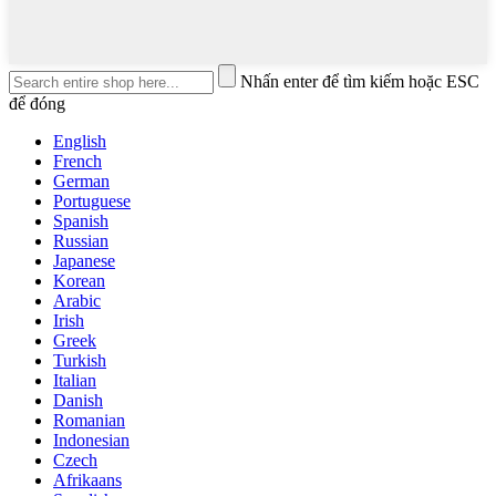
Nhấn enter để tìm kiếm hoặc ESC
để đóng
English
French
German
Portuguese
Spanish
Russian
Japanese
Korean
Arabic
Irish
Greek
Turkish
Italian
Danish
Romanian
Indonesian
Czech
Afrikaans