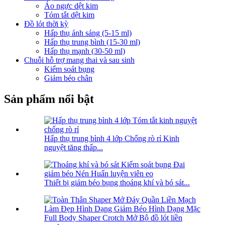
Áo ngực dệt kim
Tóm tắt dệt kim
Đồ lót thời kỳ
Hấp thụ ánh sáng (5-15 ml)
Hấp thụ trung bình (15-30 ml)
Hấp thụ mạnh (30-50 ml)
Chuỗi hỗ trợ mang thai và sau sinh
Kiểm soát bụng
Giảm béo chân
Sản phẩm nổi bật
Hấp thụ trung bình 4 lớp Chống rò rỉ Kinh
nguyệt tăng thấp...
Thiết bị giảm béo bụng thoáng khí và bó sát...
Full Body Shaper Crotch Mở Bộ đồ lót liền