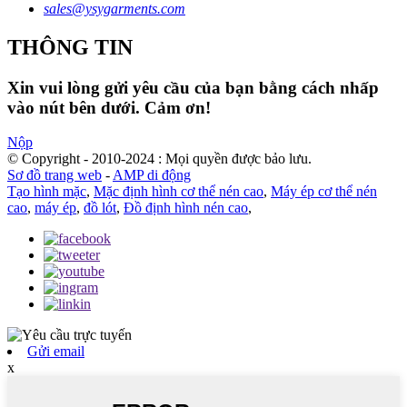
sales@ysygarments.com
THÔNG TIN
Xin vui lòng gửi yêu cầu của bạn bằng cách nhấp
vào nút bên dưới. Cảm ơn!
Nộp
© Copyright - 2010-2024 : Mọi quyền được bảo lưu.
Sơ đồ trang web
-
AMP di động
Tạo hình mặc
,
Mặc định hình cơ thể nén cao
,
Máy ép cơ thể nén
cao
,
máy ép
,
đồ lót
,
Đồ định hình nén cao
,
Gửi email
x