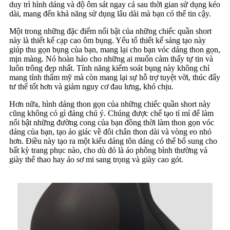
duy trì hình dáng và độ ôm sát ngay cả sau thời gian sử dụng kéo
dài, mang đến khả năng sử dụng lâu dài mà bạn có thể tin cậy.
Một trong những đặc điểm nổi bật của những chiếc quần short
này là thiết kế cạp cao ôm bụng. Yếu tố thiết kế sáng tạo này
giúp thu gọn bụng của bạn, mang lại cho bạn vóc dáng thon gọn,
mịn màng. Nó hoàn hảo cho những ai muốn cảm thấy tự tin và
luôn trông đẹp nhất. Tính năng kiểm soát bụng này không chỉ
mang tính thẩm mỹ mà còn mang lại sự hỗ trợ tuyệt vời, thúc đẩy
tư thế tốt hơn và giảm nguy cơ đau lưng, khó chịu.
Hơn nữa, hình dáng thon gọn của những chiếc quần short này
cũng không có gì đáng chú ý. Chúng được chế tạo tỉ mỉ để làm
nổi bật những đường cong của bạn đồng thời làm thon gọn vóc
dáng của bạn, tạo ảo giác về đôi chân thon dài và vòng eo nhỏ
hơn. Điều này tạo ra một kiểu dáng tôn dáng có thể bổ sung cho
bất kỳ trang phục nào, cho dù đó là áo phông bình thường và
giày thể thao hay áo sơ mi sang trọng và giày cao gót.