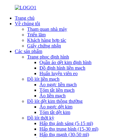
Trang chủ
Về chúng tôi
Tham quan nhà máy
Triển lãm
Khách hàng hợp tác
Giấy chứng nhận
Các sản phẩm
Trang phục định hình
Quần áo dệt kim định hình
Đồ định hình liền mạch
Huấn luyện viên eo
Đồ lót liền mạch
Áo ngực liền mạch
Tóm tắt liền mạch
Áo liền mạch
Đồ lót dệt kim thông thường
Áo ngực dệt kim
Tóm tắt dệt kim
Đồ lót thời kỳ
Hấp thụ ánh sáng (5-15 ml)
Hấp thụ trung bình (15-30 ml)
Hấp thụ mạnh (30-50 ml)