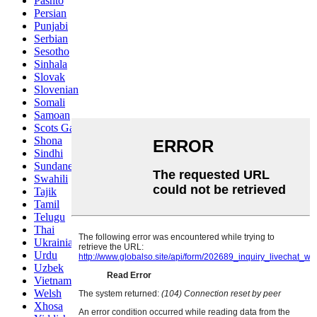
Pashto
Persian
Punjabi
Serbian
Sesotho
Sinhala
Slovak
Slovenian
Somali
Samoan
Scots Gaelic
Shona
Sindhi
Sundanese
Swahili
Tajik
Tamil
Telugu
Thai
Ukrainian
Urdu
Uzbek
Vietnamese
Welsh
Xhosa