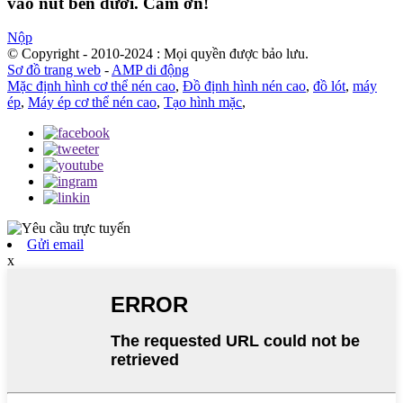
vào nút bên dưới. Cảm ơn!
Nộp
© Copyright - 2010-2024 : Mọi quyền được bảo lưu.
Sơ đồ trang web
-
AMP di động
Mặc định hình cơ thể nén cao
,
Đồ định hình nén cao
,
đồ lót
,
máy
ép
,
Máy ép cơ thể nén cao
,
Tạo hình mặc
,
Gửi email
x