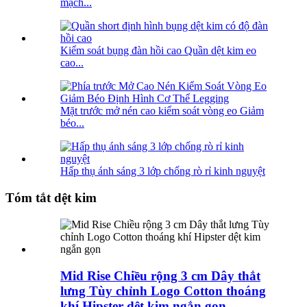
mạch...
Kiểm soát bụng đàn hồi cao Quần dệt kim eo
cao...
Mặt trước mở nén cao kiểm soát vòng eo Giảm
béo...
Hấp thụ ánh sáng 3 lớp chống rò rỉ kinh nguyệt
Tóm tắt dệt kim
Mid Rise Chiều rộng 3 cm Dây thắt
lưng Tùy chỉnh Logo Cotton thoáng
khí Hipster dệt kim ngắn gọn