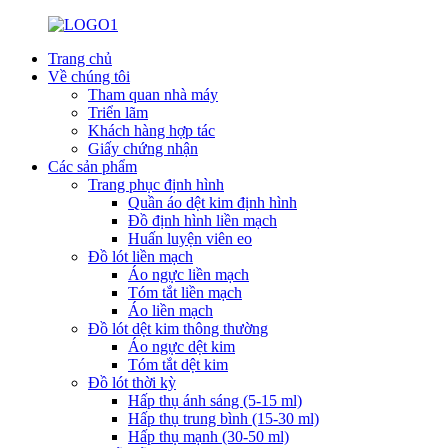
Trang chủ
Về chúng tôi
Tham quan nhà máy
Triển lãm
Khách hàng hợp tác
Giấy chứng nhận
Các sản phẩm
Trang phục định hình
Quần áo dệt kim định hình
Đồ định hình liền mạch
Huấn luyện viên eo
Đồ lót liền mạch
Áo ngực liền mạch
Tóm tắt liền mạch
Áo liền mạch
Đồ lót dệt kim thông thường
Áo ngực dệt kim
Tóm tắt dệt kim
Đồ lót thời kỳ
Hấp thụ ánh sáng (5-15 ml)
Hấp thụ trung bình (15-30 ml)
Hấp thụ mạnh (30-50 ml)