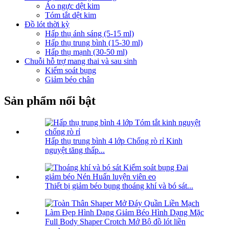
Áo ngực dệt kim
Tóm tắt dệt kim
Đồ lót thời kỳ
Hấp thụ ánh sáng (5-15 ml)
Hấp thụ trung bình (15-30 ml)
Hấp thụ mạnh (30-50 ml)
Chuỗi hỗ trợ mang thai và sau sinh
Kiểm soát bụng
Giảm béo chân
Sản phẩm nổi bật
Hấp thụ trung bình 4 lớp Chống rò rỉ Kinh
nguyệt tăng thấp...
Thiết bị giảm béo bụng thoáng khí và bó sát...
Full Body Shaper Crotch Mở Bộ đồ lót liền