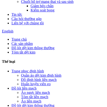
Chuỗi hỗ trợ mang thai và sau sinh
Giảm béo chân
Kiểm soát bụng
Tin tức
Câu hỏi thường gặp
Liên hệ với chúng tôi
English
Trang chủ
Các sản phẩm
Đồ lót dệt kim thông thường
Tóm tắt dệt kim
Thể loại
Trang phục định hình
Quần áo dệt kim định hình
Đồ định hình liền mạch
Huấn luyện viên eo
Đồ lót liền mạch
Áo ngực liền mạch
Tóm tắt liền mạch
Áo liền mạch
Đồ lót dệt kim thông thường