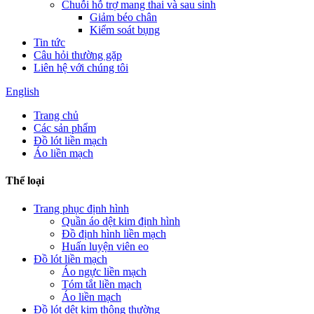
Chuỗi hỗ trợ mang thai và sau sinh
Giảm béo chân
Kiểm soát bụng
Tin tức
Câu hỏi thường gặp
Liên hệ với chúng tôi
English
Trang chủ
Các sản phẩm
Đồ lót liền mạch
Áo liền mạch
Thể loại
Trang phục định hình
Quần áo dệt kim định hình
Đồ định hình liền mạch
Huấn luyện viên eo
Đồ lót liền mạch
Áo ngực liền mạch
Tóm tắt liền mạch
Áo liền mạch
Đồ lót dệt kim thông thường