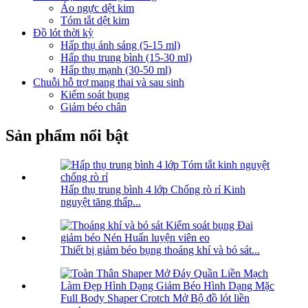
Áo ngực dệt kim
Tóm tắt dệt kim
Đồ lót thời kỳ
Hấp thụ ánh sáng (5-15 ml)
Hấp thụ trung bình (15-30 ml)
Hấp thụ mạnh (30-50 ml)
Chuỗi hỗ trợ mang thai và sau sinh
Kiểm soát bụng
Giảm béo chân
Sản phẩm nổi bật
Hấp thụ trung bình 4 lớp Chống rò rỉ Kinh
nguyệt tăng thấp...
Thiết bị giảm béo bụng thoáng khí và bó sát...
Full Body Shaper Crotch Mở Bộ đồ lót liền