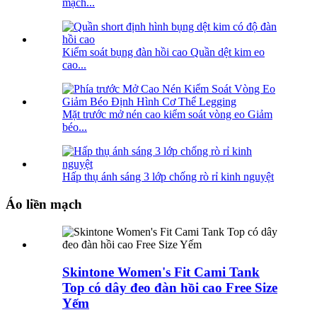
mạch...
Kiểm soát bụng đàn hồi cao Quần dệt kim eo
cao...
Mặt trước mở nén cao kiểm soát vòng eo Giảm
béo...
Hấp thụ ánh sáng 3 lớp chống rò rỉ kinh nguyệt
Áo liền mạch
Skintone Women's Fit Cami Tank
Top có dây đeo đàn hồi cao Free Size
Yếm