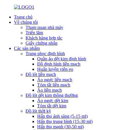
Trang chủ
Về chúng tôi
Tham quan nhà máy
Triển lãm
Khách hàng hợp tác
Giấy chứng nhận
Các sản phẩm
Trang phục định hình
Quần áo dệt kim định hình
Đồ định hình liền mạch
Huấn luyện viên eo
Đồ lót liền mạch
Áo ngực liền mạch
Tóm tắt liền mạch
Áo liền mạch
Đồ lót dệt kim thông thường
Áo ngực dệt kim
Tóm tắt dệt kim
Đồ lót thời kỳ
Hấp thụ ánh sáng (5-15 ml)
Hấp thụ trung bình (15-30 ml)
Hấp thụ mạnh (30-50 ml)