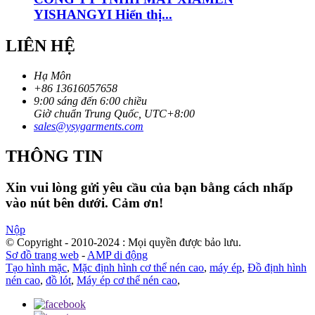
YISHANGYI Hiển thị...
LIÊN HỆ
Hạ Môn
+86 13616057658
9:00 sáng đến 6:00 chiều
Giờ chuẩn Trung Quốc, UTC+8:00
sales@ysygarments.com
THÔNG TIN
Xin vui lòng gửi yêu cầu của bạn bằng cách nhấp
vào nút bên dưới. Cảm ơn!
Nộp
© Copyright - 2010-2024 : Mọi quyền được bảo lưu.
Sơ đồ trang web
-
AMP di động
Tạo hình mặc
,
Mặc định hình cơ thể nén cao
,
máy ép
,
Đồ định hình
nén cao
,
đồ lót
,
Máy ép cơ thể nén cao
,