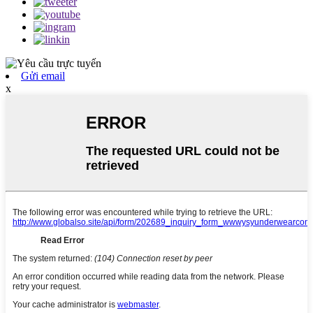
Gửi email
x